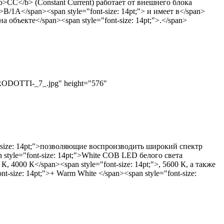
<b>CC</b> (Constant Current) работает от внешнего блока
>В/1А</span><span style="font-size: 14pt;"> и имеет в</span>
объекте</span><span style="font-size: 14pt;">.</span>
RODOTTI-_7_.jpg" height="576"
t-size: 14pt;">позволяющие воспроизводить широкий спектр
style="font-size: 14pt;">White COB LED белого света
К, 4000 К</span><span style="font-size: 14pt;">, 5600 К, а также
t-size: 14pt;">+ Warm White </span><span style="font-size: