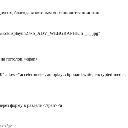
е других, благодаря которым он становится поистине
ry/486/Ecldisplayun27kb_ADV_WEBGRAPHICS-_1_.jpg"
и на потолок.</span>
0" allow="accelerometer; autoplay; clipboard-write; encrypted-media;
через форму в разделе </span><a
on></a>