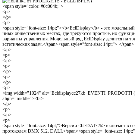
<span style="color: #0c004b;">
<p>
</p>
<p>
<span style="font-size: 14pt;"><b>EclDisplay</b> - это модель
иных общественных местах, где требуются простые, но функци
варианты управления. Модельный ряд EclDisplay делится на 
эстетических задач.</span><span style="font-size: 14pt;"> </span>
</p>
<p>
</p>
<p>
</p>
<p>
</p>
<p>
<img width="1024" alt="Ecldisplaycc27kb_EVENTI_PRODOTTI (1).j
align="middle"><br>
</p>
<p>
</p>
<p>
<span style="font-size: 14pt;">Версии <b>DAT</b> включает в 
протоколам DMX 512, DALI.</span><span style="font-size: 14pt;