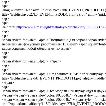
</p>
<p>
<img width="1024" alt="Ecldisplaycc27kb_EVENTI_PRODOTTI (3)
title="Ecldisplaycc27kb_EVENTI_PRODOTTI (3).jpg" align="mid
</p>
<p>
<a href="
http://www.sim.ru/light/teatralnye-prozhektory/ECLCYC05
</p>
<p>
<span style="font-size: 14pt;">Специально для </span><span st
переменным фокусным расстоянием 15</span><span style="font-siz
кадрирования любой области луча.</span>
</p>
<p>
<span style="font-size: 14pt;"> </span>
</p>
<p>
<span style="font-size: 14pt;"><img width="1024" alt="Ecldis
title="Ecldisplayun27kb_EVENTI_PRODOTTI.jpg" align="middle
</span>
</p>
<span style="font-size: 14pt;">Все модели EclDisplay идут в д
</span></span><span style="color: #0c004b;"><span style="font-siz
</span></span><span style="color: #0c004b;"><span style="font-
src="/upload/medialibrary/1d5/Ecldisplaycc27kb_EVENTI_PRODOT