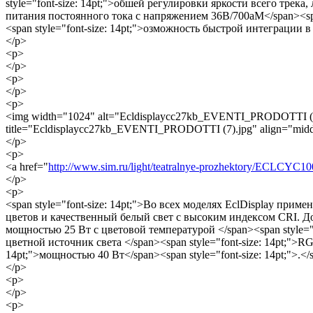
style="font-size: 14pt;">обшей регулировки яркости всего тре
питания постоянного тока с напряжением 36В/700аМ</span><span st
<span style="font-size: 14pt;">озможность быстрой интеграции
</p>
<p>
</p>
<p>
</p>
<p>
<img width="1024" alt="Ecldisplaycc27kb_EVENTI_PRODOTTI (7)
title="Ecldisplaycc27kb_EVENTI_PRODOTTI (7).jpg" align="mid
</p>
<p>
<a href="
http://www.sim.ru/light/teatralnye-prozhektory/ECLCYC10
</p>
<p>
<span style="font-size: 14pt;">Во всех моделях EclDisplay пр
цветов и качественный белый свет с высоким индексом CRI. До
мощностью 25 Вт с цветовой температурой </span><span style="font
цветной источник света </span><span style="font-size: 14pt;">RGB
14pt;">мощностью 40 Вт</span><span style="font-size: 14pt;">.</
</p>
<p>
</p>
<p>