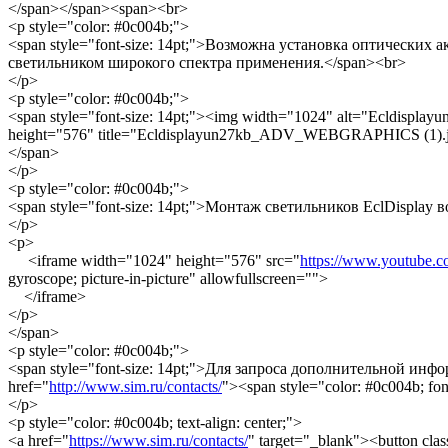
</span></span><span><br>
<p style="color: #0c004b;">
<span style="font-size: 14pt;">Возможна установка оптических а
светильником широкого спектра применения.</span><br>
</p>
<p style="color: #0c004b;">
<span style="font-size: 14pt;"><img width="1024" alt="Ecldi
height="576" title="Ecldisplayun27kb_ADV_WEBGRAPHICS (1).j
</span>
</p>
<p style="color: #0c004b;">
<span style="font-size: 14pt;">Монтаж светильников EclDisplay в
</p>
<p>
<iframe width="1024" height="576" src="
https://www.youtube.
gyroscope; picture-in-picture" allowfullscreen="">
</iframe>
</p>
</span>
<p style="color: #0c004b;">
<span style="font-size: 14pt;">Для запроса дополнительной инф
href="
http://www.sim.ru/contacts/
"><span style="color: #0c004b; f
</p>
<p style="color: #0c004b; text-align: center;">
<a href="
https://www.sim.ru/contacts/
" target="_blank"><button cl