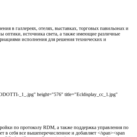
нения в галлереях, отелях, выставках, торговых павильонах и
ы оптики, источника света, а также имеющие различные
ариациями исполнения для решения технических и
OTTI-_1_.jpg" height="576" title="Ecldisplay_cc_1.jpg"
стройки по протоколу RDM, а также поддержка управления по
ает в себя все вышеперечисленное и добавляет </span><span