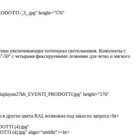
RODOTTI-_3_.jpg" height="576"
та оптики увеличивающие потенциал светильников. Комплекты с
">25°-50° с четырьмя фиксируемыми лезвиями для четко и мягкого
Ecldisplayun27kb_EVENTI_PRODOTTI.jpg" height="576"
ка в другие цвета RAL возможна под заказ по запросу.<br>
DOTTI (4).jpg"
TTI (4).jpg" align="middle"><br>