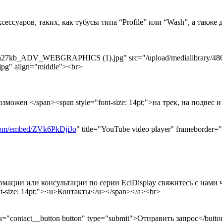
ксессуаров, таких, как тубусы типа “Profile” или “Wash”, а такж
splayun27kb_ADV_WEBGRAPHICS (1).jpg" src="/upload/medialibra
pg" align="middle"><br>
озможен </span><span style="font-size: 14pt;">на трек, на подвес 
com/embed/ZVk6PkDjiJo
" title="YouTube video player" frameborder="
ормации или консультации по серии EclDisplay свяжитесь с нами 
ont-size: 14pt;"><u>Контакты</u></span></a><br>
ass="contact__button button" type="submit">Отправить запрос</butt