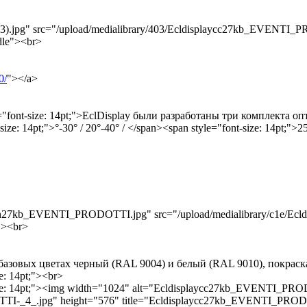
.jpg" src="/upload/medialibrary/403/Ecldisplaycc27kb_EVENTI_P
dle"><br>
0/
"></a>
yle="font-size: 14pt;">EclDisplay были разработаны три комплек
e: 14pt;">°-30° / 20°-40° / </span><span style="font-size: 14pt;
playun27kb_EVENTI_PRODOTTI.jpg" src="/upload/medialibrary/c1e/
"><br>
вух базовых цветах черный (RAL 9004) и белый (RAL 9010), покрас
e: 14pt;"><br>
size: 14pt;"><img width="1024" alt="Ecldisplaycc27kb_EVENTI_PRO
TI-_4_.jpg" height="576" title="Ecldisplaycc27kb_EVENTI_PRODO