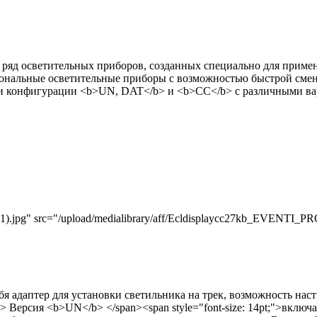
ный ряд осветительных приборов, созданных специально для приме
ональные осветительные приборы с возможностью быстрой смен
три конфигурации <b>UN, DAT</b> и <b>СС</b> с различными в
pg" src="/upload/medialibrary/aff/Ecldisplaycc27kb_EVENTI_PROD
себя адаптер для установки светильника на трек, возможность на
"> Версия <b>UN</b> </span><span style="font-size: 14pt;">включ