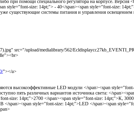
ка, либо при помощи специального регулятора на корпусе. Версия 
yle="font-size: 14pt;"> - 40</span><span style="font-size: 14pt;"
 в уже существующие системы питания и управления освещением на 
.jpg" src="/upload/medialibrary/562/Ecldisplaycc27kb_EVENTI_P
dle"><br>
0/
"></a>
именяются высокоэффективные LED модули </span><span style="fon
ступно пять различных вариантов источника света: </span><span 
-size: 14pt;">2700 </span><span style="font-size: 14pt;">К, 3000 
 </span><span style="font-size: 14pt;">LED </span><span style="fon
span>