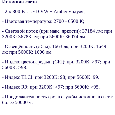
Источник света
- 2 х 300 Вт. LED VW + Amber модуля;
- Цветовая температура: 2700 - 6500 К;
- Световой поток (при макс. яркости): 37184 лм;
при
3200К: 36783 лм;
при 5600К: 36074 лм.
- Освещённость (с 5 м): 1663 лк;
при 3200К: 1649
лк;
при 5600К: 1606 лм.
- Индекс цветопередачи (CRI):
при 3200К: >97;
при
5600К: >98.
- Индекс TLCI:
при 3200К: 98;
при 5600К: 99.
- Индекс R9:
при 3200К: >97;
при 5600К: >95.
- Продолжительность срока службы источника света:
более 50000 ч.