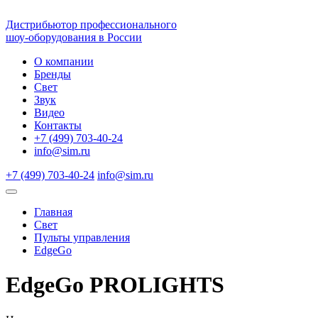
Дистрибьютор профессионального
шоу-оборудования в России
О компании
Бренды
Свет
Звук
Видео
Контакты
+7 (499) 703-40-24
info@sim.ru
+7 (499) 703-40-24
info@sim.ru
Главная
Свет
Пульты управления
EdgeGo
EdgeGo PROLIGHTS