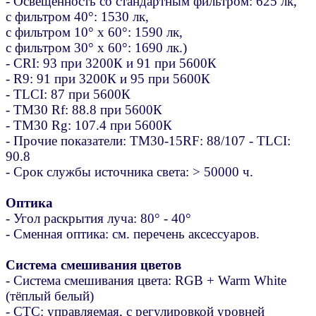
- Освещённость со стандартным фильтром: 625 лк,
с фильтром 40°: 1530 лк,
с фильтром 10° х 60°: 1590 лк,
с фильтром 30° х 60°: 1690 лк.)
- CRI: 93 при 3200К и 91 при 5600К
- R9: 91 при 3200К и 95 при 5600К
- TLCI: 87 при 5600К
- TM30 Rf: 88.8 при 5600К
- TM30 Rg: 107.4 при 5600К
- Прочие показатели: TM30-15RF: 88/107 - TLCI:
90.8
- Срок службы источника света: > 50000 ч.
Оптика
- Угол раскрытия луча: 80° - 40°
- Сменная оптика: см. перечень аксессуаров.
Система смешивания цветов
- Система смешивания цвета: RGB + Warm White
(тёплый белый)
- CTC: управляемая, с регулировкой уровней