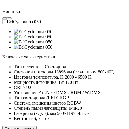
Новинка
Ключевые характеристики
Тип источника
Светодиод
Световой поток, лм
13896 лм (с фильтром 80°х40°)
Цветовая температура, K
2800 - 6500 K
Мощность источника, Вт
170 Вт
CRI
> 92
Управление
Art-Net / DMX / RDM / W-DMX
Тип светодиода (LED)
RGB
Cистема смешения цветов
RGBW
Степень пылевлагозащиты IP
IP20
Габариты (x, y, z), мм
500×119×148 мм
Вес (нетто), кг
5 кг
Обсудить проект