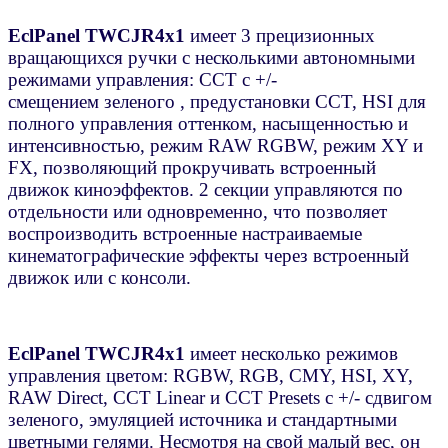
EclPanel TWCJR4x1
имеет 3 прецизионных
вращающихся ручки с несколькими автономными
режимами управления: CCT с +/-
смещением зеленого , предустановки CCT, HSI для
полного управления оттенком, насыщенностью и
интенсивностью, режим RAW RGBW, режим XY и
FX, позволяющий прокручивать встроенный
движок киноэффектов. 2 секции управляются по
отдельности или одновременно, что позволяет
воспроизводить встроенные настраиваемые
кинематографические эффекты через встроенный
движок или с консоли.
EclPanel TWCJR4x1
имеет несколько режимов
управления цветом: RGBW, RGB, CMY, HSI, XY,
RAW Direct, CCT Linear и CCT Presets с +/- сдвигом
зеленого, эмуляцией источника и стандартными
цветными гелями. Несмотря на свой малый вес, он