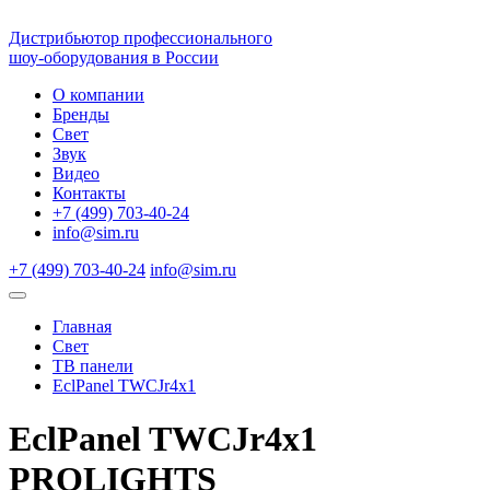
Дистрибьютор профессионального
шоу-оборудования в России
О компании
Бренды
Свет
Звук
Видео
Контакты
+7 (499) 703-40-24
info@sim.ru
+7 (499) 703-40-24
info@sim.ru
Главная
Свет
ТВ панели
EclPanel TWCJr4x1
EclPanel TWCJr4x1
PROLIGHTS