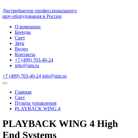
Дистрибьютор профессионального
шоу-оборудования в России
О компании
Бренды
Свет
Звук
Видео
Контакты
+7 (499) 703-40-24
info@sim.ru
+7 (499) 703-40-24
info@sim.ru
Главная
Свет
Пульты управления
PLAYBACK WING 4
PLAYBACK WING 4 High
End Systems