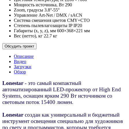
Мощность источника, Вт
290
Zoom, градусы
3.8°-55°
Управление
Art-Net / DMX / sACN
Cистема смешения цветов
CMY+CTO
Степень пылевлагозащиты IP
IP20
Габариты (x, y, z), мм
600×368×221 мм
Вес (нетто), кг
22.7 кг
Обсудить проект
Описание
Видео
Загрузки
Обзор
Lonestar
- это самый компактный
автоматизированный LED-прожектор от High End
Systems, оснащен ярким 290 Вт источником со
световым поток 15400 люмен.
Lonestar
создан как универсальный и бюджетный
инструмент освещения специально для художников
по свету и программистов, которым требуется